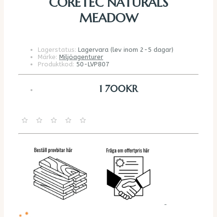
CORETEC NATURALS
MEADOW
Lagerstatus:
Lagervara (lev inom 2-5 dagar)
Märke:
Miljöagenturer
Produktkod:
50-LVP807
1 700KR