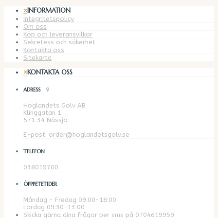
×
INFORMATION
Integritetspolicy
Om oss
Köp och leveransvilkor
Sekretess och säkerhet
Kontakta oss
Sitekarta
×
KONTAKTA OSS
ADRESS
Höglandets Golv AB
Klinggatan 1
571 34 Nässjö
E-post: order@hoglandetsgolv.se
TELEFON
038019700
ÖPPPETETIDER
Måndag - Fredag 09:00-18:00
Lördag 09:30-13:00
Skicka gärna dina frågor per sms på 0704619959.