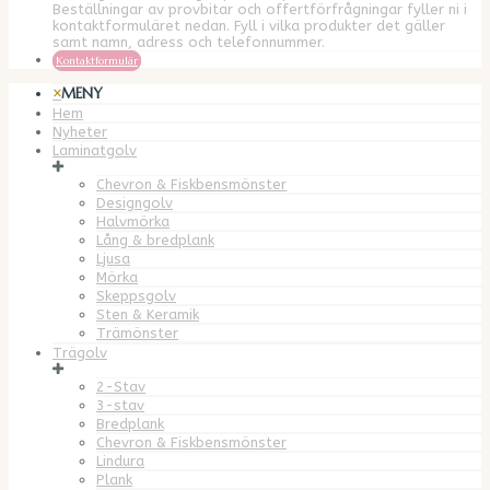
Beställningar av provbitar och offertförfrågningar fyller ni i
kontaktformuläret nedan. Fyll i vilka produkter det gäller
samt namn, adress och telefonnummer.
Kontaktformulär
×
MENY
Hem
Nyheter
Laminatgolv
Chevron & Fiskbensmönster
Designgolv
Halvmörka
Lång & bredplank
Ljusa
Mörka
Skeppsgolv
Sten & Keramik
Trämönster
Trägolv
2-Stav
3-stav
Bredplank
Chevron & Fiskbensmönster
Lindura
Plank